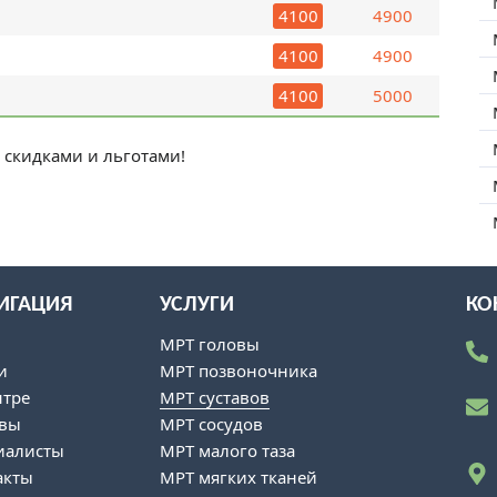
4100
4900
4100
4900
4100
5000
 скидками и льготами!
ИГАЦИЯ
УСЛУГИ
КО
ы
МРТ головы
и
МРТ позвоночника
нтре
МРТ суставов
вы
МРТ сосудов
иалисты
МРТ малого таза
акты
МРТ мягких тканей