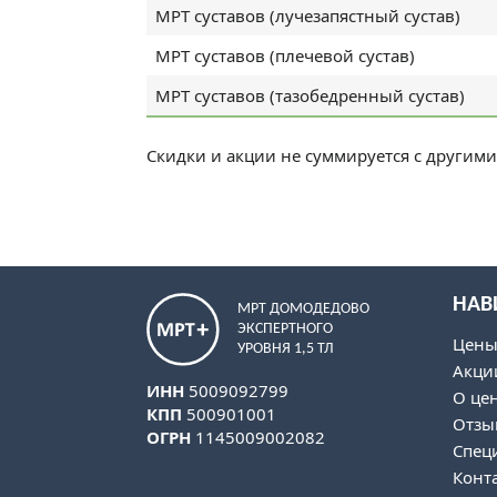
МРТ суставов (лучезапястный сустав)
МРТ суставов (плечевой сустав)
МРТ суставов (тазобедренный сустав)
Скидки и акции не суммируется с другими
НАВ
МРТ ДОМОДЕДОВО
ЭКСПЕРТНОГО
Цен
УРОВНЯ 1,5 ТЛ
Акци
ИНН
5009092799
О це
КПП
500901001
Отзы
ОГРН
1145009002082
Спец
Конт