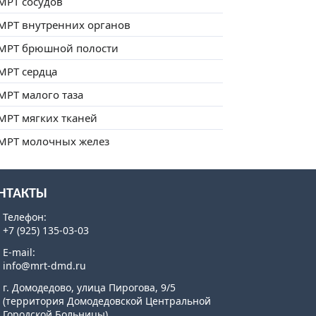
МРТ сосудов
МРТ внутренних органов
МРТ брюшной полости
МРТ сердца
МРТ малого таза
МРТ мягких тканей
МРТ молочных желез
НТАКТЫ
Телефон:
+7 (925) 135-03-03
E-mail:
info@mrt-dmd.ru
г. Домодедово, улица Пирогова, 9/5
(территория Домодедовской Центральной
Городской Больницы)