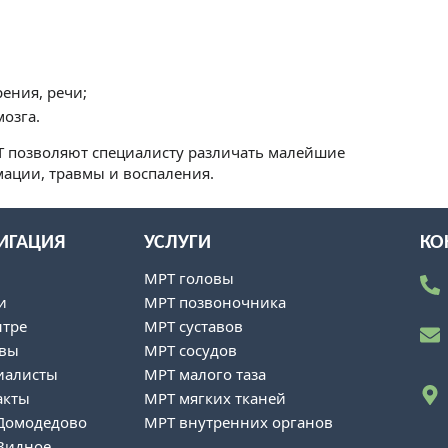
рения, речи;
озга.
 позволяют специалисту различать малейшие
ации, травмы и воспаления.
ИГАЦИЯ
УСЛУГИ
КО
ы
МРТ головы
и
МРТ позвоночника
нтре
МРТ суставов
вы
МРТ сосудов
иалисты
МРТ малого таза
акты
МРТ мягких тканей
Домодедово
МРТ внутренних органов
Видное