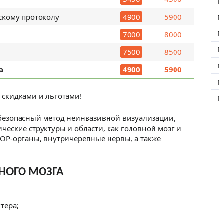
скому протоколу
4900
5900
7000
8000
7500
8500
а
4900
5900
 скидками и льготами!
безопасный метод неинвазивной визуализации,
ческие структуры и области, как головной мозг и
ЛОР-органы, внутричерепные нервы, а также
НОГО МОЗГА
тера;