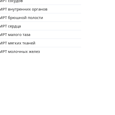
МРТ сосудов
МРТ внутренних органов
МРТ брюшной полости
МРТ сердца
МРТ малого таза
МРТ мягких тканей
МРТ молочных желез