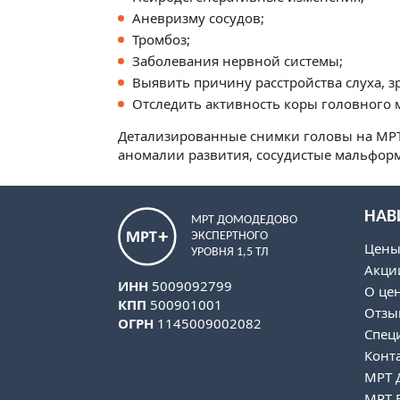
Аневризму сосудов;
Тромбоз;
Заболевания нервной системы;
Выявить причину расстройства слуха, з
Отследить активность коры головного м
Детализированные снимки головы на МРТ
аномалии развития, сосудистые мальформ
НАВ
МРТ ДОМОДЕДОВО
ЭКСПЕРТНОГО
Цен
УРОВНЯ 1,5 ТЛ
Акци
ИНН
5009092799
О це
КПП
500901001
Отзы
ОГРН
1145009002082
Спец
Конт
МРТ 
МРТ 