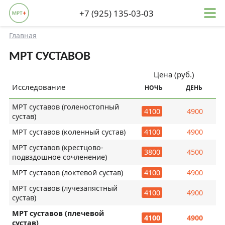
+7 (925) 135-03-03
Главная
МРТ СУСТАВОВ
Цена (руб.)
Исследование
НОЧЬ
ДЕНЬ
МРТ суставов (голеностопный
4100
4900
сустав)
МРТ суставов (коленный сустав)
4100
4900
МРТ суставов (крестцово-
3800
4500
подвздошное сочленение)
МРТ суставов (локтевой сустав)
4100
4900
МРТ суставов (лучезапястный
4100
4900
сустав)
МРТ суставов (плечевой
4100
4900
сустав)